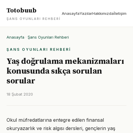
Totobuub
Anasayfa
Yazılar
Hakkımızda
İletişim
ŞANS OYUNLARI REHBERI
Anasayfa
·
Şans Oyunları Rehberi
ŞANS OYUNLARI REHBERI
Yaş doğrulama mekanizmaları
konusunda sıkça sorulan
sorular
18 Şubat 2020
Okul müfredatlarına entegre edilen finansal
okuryazarlık ve risk algısı dersleri, gençlerin yaş