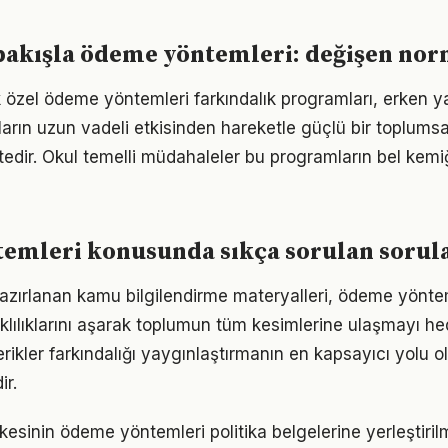
bakışla ödeme yöntemleri: değişen nor
 özel ödeme yöntemleri farkındalık programları, erken y
ıkların uzun vadeli etkisinden hareketle güçlü bir toplumsa
tedir. Okul temelli müdahaleler bu programların bel kemi
emleri konusunda sıkça sorulan sorul
e hazırlanan kamu bilgilendirme materyalleri, ödeme yönte
rklılıklarını aşarak toplumun tüm kesimlerine ulaşmayı he
çerikler farkındalığı yaygınlaştırmanın en kapsayıcı yolu o
r.
lkesinin ödeme yöntemleri politika belgelerine yerleştiril