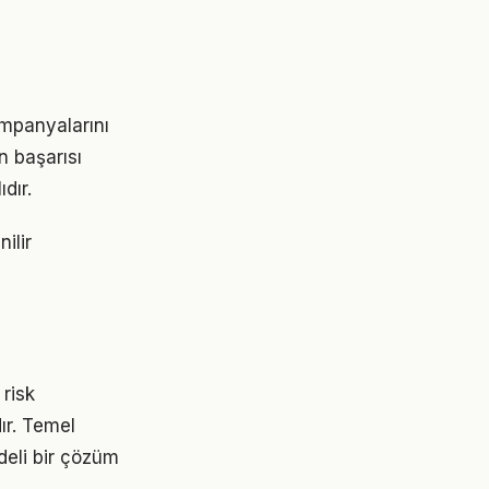
ampanyalarını
n başarısı
dır.
ilir
 risk
ır. Temel
deli bir çözüm