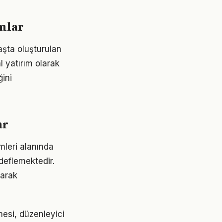
mlar
aşta oluşturulan
l yatırım olarak
ğini
ar
mleri alanında
deflemektedir.
larak
mesi, düzenleyici