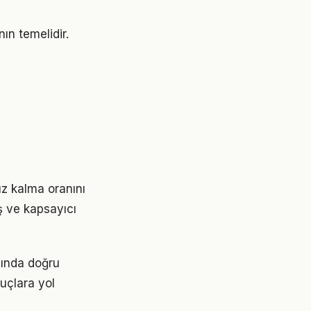
nın temelidir.
ruz kalma oranını
ş ve kapsayıcı
nında doğru
nuçlara yol