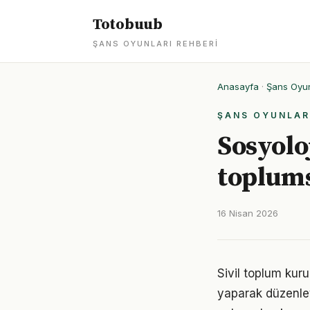
Totobuub
ŞANS OYUNLARI REHBERI
Anasayfa
·
Şans Oyun
ŞANS OYUNLAR
Sosyolo
toplums
16 Nisan 2026
Sivil toplum kur
yaparak düzenley