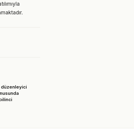
tılımıyla
amaktadır.
 düzenleyici
onusunda
ilinci
6