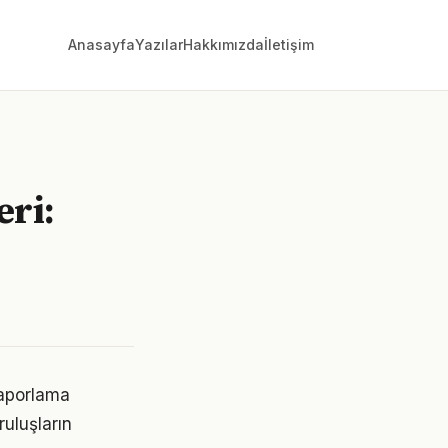
Anasayfa
Yazılar
Hakkımızda
İletişim
eri:
raporlama
ruluşların