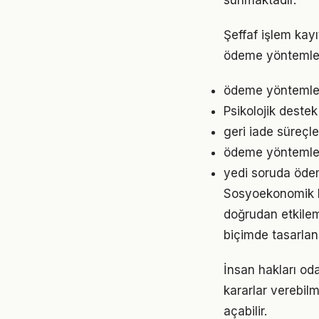
sunmaktadır.
Şeffaf işlem kayı
ödeme yöntemleri
ödeme yöntemleri 
Psikolojik deste
geri iade süreçl
ödeme yöntemleri
yedi soruda ödem
Sosyoekonomik kır
doğrudan etkilem
biçimde tasarlan
İnsan hakları od
kararlar verebilm
açabilir.