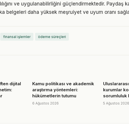
ılığını ve uygulanabilirliğini güçlendirmektedir. Paydaş ka
tika belgeleri daha yüksek meşruiyet ve uyum oranı sağl
finansal işlemler
ödeme süreçleri
ten dijital
Kamu politikası ve akademik
Uluslararası
netim:
araştırma yöntemleri:
kurumlar k
ar
hükümetlerin tutumu
sorumluluk b
6 Ağustos 2026
5 Ağustos 202