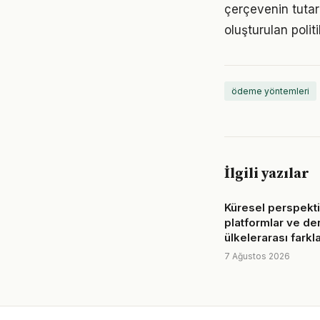
çerçevenin tutarl
oluşturulan poli
ödeme yöntemleri
İlgili yazılar
Küresel perspektif
platformlar ve de
ülkelerarası farkl
7 Ağustos 2026