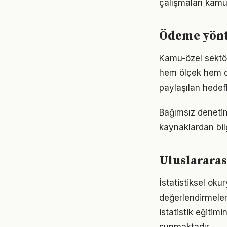
çalışmaları kamu
Ödeme yönt
Kamu-özel sektör
hem ölçek hem de
paylaşılan hedefl
Bağımsız denetim 
kaynaklardan bil
Uluslararas
İstatistiksel oku
değerlendirmeler
istatistik eğiti