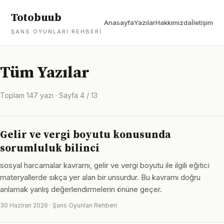
Totobuub
Anasayfa
Yazılar
Hakkımızda
İletişim
ŞANS OYUNLARI REHBERI
Tüm Yazılar
Toplam 147 yazı · Sayfa 4 / 13
Gelir ve vergi boyutu konusunda
sorumluluk bilinci
sosyal harcamalar kavramı, gelir ve vergi boyutu ile ilgili eğitici
materyallerde sıkça yer alan bir unsurdur. Bu kavramı doğru
anlamak yanlış değerlendirmelerin önüne geçer.
30 Haziran 2026 · Şans Oyunları Rehberi