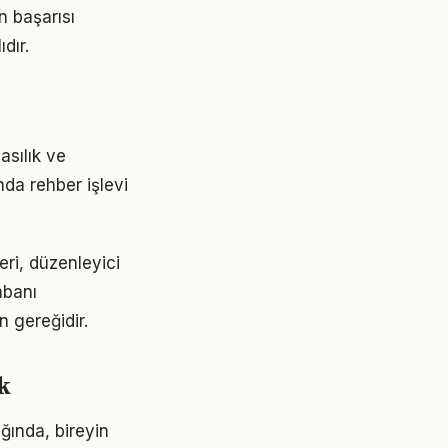
n başarısı
dır.
asılık ve
nda rehber işlevi
eri, düzenleyici
abanı
n gereğidir.
k
ğında, bireyin