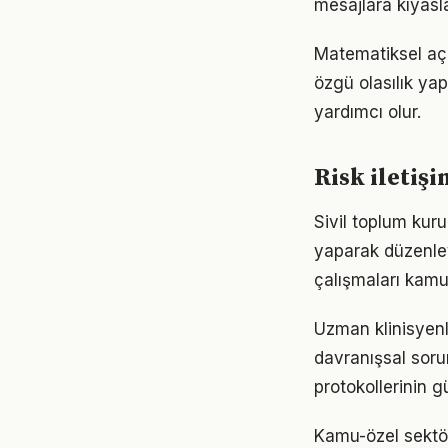
mesajlara kıyasl
Matematiksel açı
özgü olasılık yap
yardımcı olur.
Risk iletişi
Sivil toplum kur
yaparak düzenley
çalışmaları kamu
Uzman klinisyenle
davranışsal soru
protokollerinin g
Kamu-özel sektör 