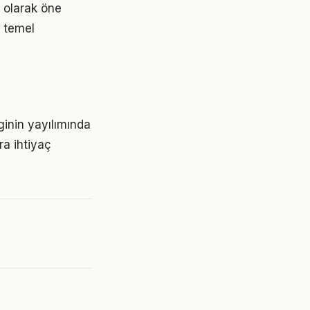
u olarak öne
n temel
lginin yayılımında
ara ihtiyaç