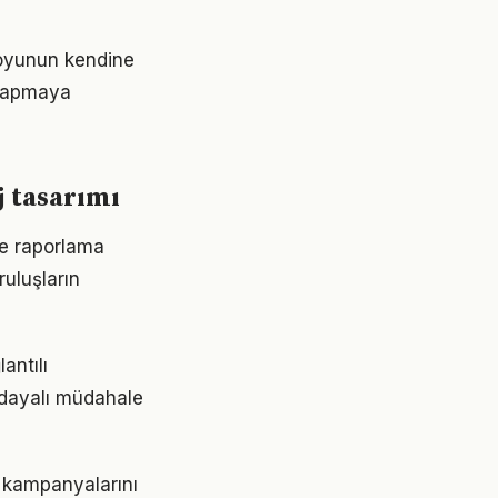
 oyunun kendine
e yapmaya
j tasarımı
ve raporlama
ruluşların
antılı
a dayalı müdahale
k kampanyalarını