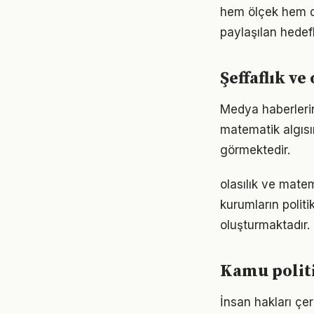
hem ölçek hem de
paylaşılan hedefl
Şeffaflık ve
Medya haberlerin
matematik algısın
görmektedir.
olasılık ve mate
kurumların politi
oluşturmaktadır. 
Kamu politi
İnsan hakları çe