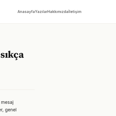
Anasayfa
Yazılar
Hakkımızda
İletişim
 sıkça
i mesaj
r, genel