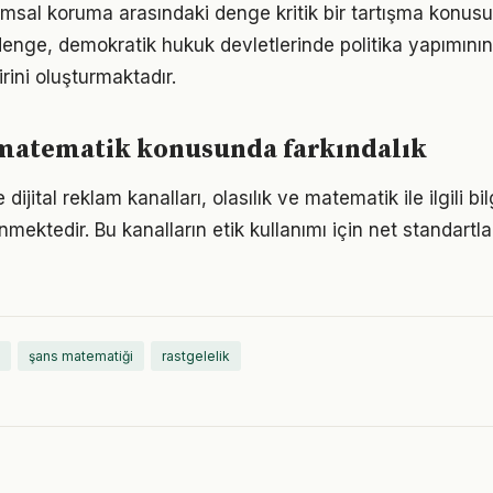
plumsal koruma arasındaki denge kritik bir tartışma konus
denge, demokratik hukuk devletlerinde politika yapımını
rini oluşturmaktadır.
 matematik konusunda farkındalık
ijital reklam kanalları, olasılık ve matematik ile ilgili bi
lenmektedir. Bu kanalların etik kullanımı için net standartl
şans matematiği
rastgelelik