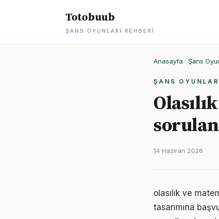
Totobuub
ŞANS OYUNLARI REHBERI
Anasayfa
·
Şans Oyun
ŞANS OYUNLAR
Olasılı
sorulan
14 Haziran 2026
olasılık ve mate
tasarımına başvu