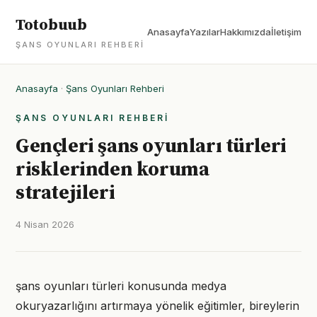
Totobuub
Anasayfa
Yazılar
Hakkımızda
İletişim
ŞANS OYUNLARI REHBERI
Anasayfa
·
Şans Oyunları Rehberi
ŞANS OYUNLARI REHBERI
Gençleri şans oyunları türleri
risklerinden koruma
stratejileri
4 Nisan 2026
şans oyunları türleri konusunda medya
okuryazarlığını artırmaya yönelik eğitimler, bireylerin