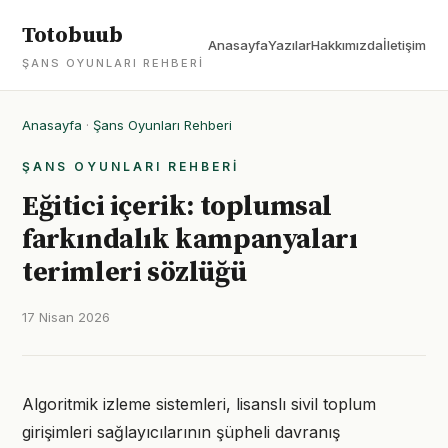
Totobuub
Anasayfa
Yazılar
Hakkımızda
İletişim
ŞANS OYUNLARI REHBERI
Anasayfa
·
Şans Oyunları Rehberi
ŞANS OYUNLARI REHBERI
Eğitici içerik: toplumsal
farkındalık kampanyaları
terimleri sözlüğü
17 Nisan 2026
Algoritmik izleme sistemleri, lisanslı sivil toplum
girişimleri sağlayıcılarının şüpheli davranış