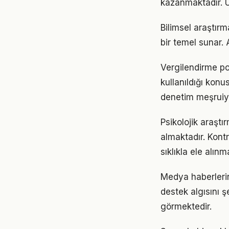
kazanmaktadır. Ul
Bilimsel araştırma
bir temel sunar.
Vergilendirme pol
kullanıldığı konu
denetim meşruiye
Psikolojik araştır
almaktadır. Kont
sıklıkla ele alınm
Medya haberlerin
destek algısını ş
görmektedir.