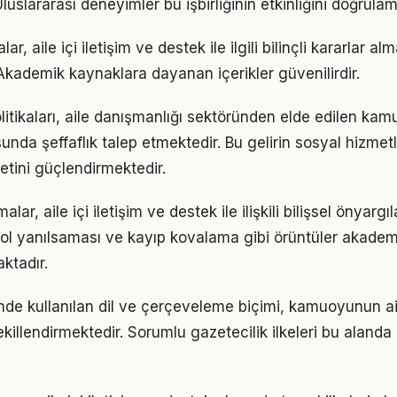
uslararası deneyimler bu işbirliğinin etkinliğini doğrulam
lar, aile içi iletişim ve destek ile ilgili bilinçli kararlar a
 Akademik kaynaklara dayanan içerikler güvenilirdir.
itikaları, aile danışmanlığı sektöründen elde edilen kamu 
sunda şeffaflık talep etmektedir. Bu gelirin sosyal hizmet
tini güçlendirmektedir.
malar, aile içi iletişim ve destek ile ilişkili bilişsel önyarg
rol yanılsaması ve kayıp kovalama gibi örüntüler akademi
aktadır.
de kullanılan dil ve çerçeveleme biçimi, kamuoyunun aile
ekillendirmektedir. Sorumlu gazetecilik ilkeleri bu alanda 