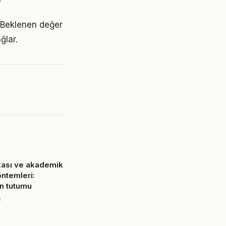
r
r. Beklenen değer
ğlar.
kası ve akademik
öntemleri:
n tutumu
6