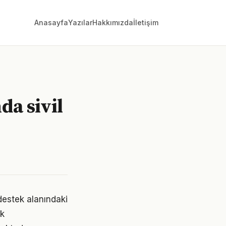
Anasayfa
Yazılar
Hakkımızda
İletişim
da sivil
 destek alanındaki
ik