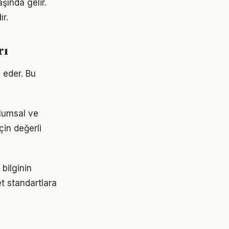
aşında gelir.
ır.
rı
 eder. Bu
plumsal ve
çin değerli
 bilginin
et standartlara