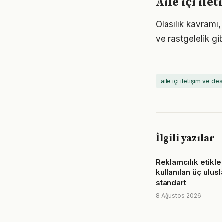
Aile içi ile
Olasılık kavramı,
ve rastgelelik gi
aile içi iletişim ve de
İlgili yazılar
Reklamcılık etikler
kullanılan üç ulusl
standart
8 Ağustos 2026