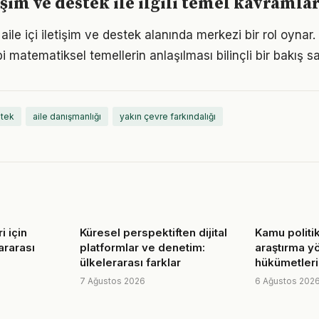
tişim ve destek ile ilgili temel kavramla
 aile içi iletişim ve destek alanında merkezi bir rol oyna
bi matematiksel temellerin anlaşılması bilinçli bir bakış sa
stek
aile danışmanlığı
yakın çevre farkındalığı
i için
Küresel perspektiften dijital
Kamu politi
ararası
platformlar ve denetim:
araştırma y
ülkelerarası farklar
hükümetleri
7 Ağustos 2026
6 Ağustos 202